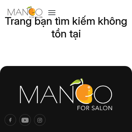
Trang bạn tìm kiếm không
tồn tại
Nếu cần hỗ trợ, vui lòng liên hệ Hotline 0225.3679.400
Về trang chủ