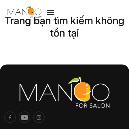
Trang bạn tìm kiếm không
tồn tại
Nếu cần hỗ trợ, vui lòng liên hệ Hotline 0225.3679.400
Về trang chủ